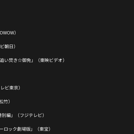
WOWOW）
レビ朝日）
 追い焚き☆御免」（東映ビデオ）
テレビ東京）
松竹）
の特別編」（フジテレビ）
ーロック劇場版」（東宝）