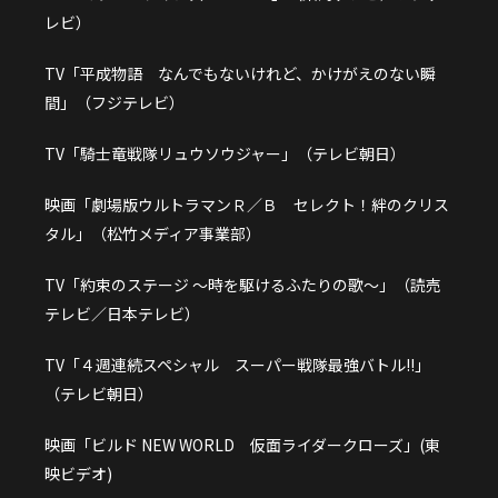
レビ）
TV「平成物語 なんでもないけれど、かけがえのない瞬
間」（フジテレビ）
TV「騎士竜戦隊リュウソウジャー」（テレビ朝日）
映画「劇場版ウルトラマンＲ／Ｂ セレクト！絆のクリス
タル」（松竹メディア事業部）
TV「約束のステージ ～時を駆けるふたりの歌～」（読売
テレビ／日本テレビ）
TV「４週連続スペシャル スーパー戦隊最強バトル!!」
（テレビ朝日）
映画「ビルド NEW WORLD 仮面ライダークローズ」(東
映ビデオ)