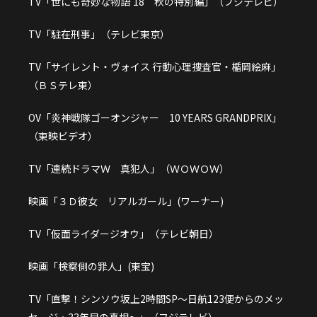
TV「世にも奇妙な物語’18 秋の特別編」（フジテレビ）
TV「駐在刑事」（テレビ東京）
TV「サイレント・ヴォイス 行動心理捜査官・楯岡絵麻」
（ＢＳテレ東）
OV「炎神戦隊ゴーオンジャー 10 YEARS GRANDPRIX」
（東映ビデオ）
TV「連続ドラマＷ 真犯人」（ＷＯＷＯＷ）
映画「３Ｄ彼女 リアルガール」(ワーナー)
TV「仮面ライダージオウ」（テレビ朝日）
映画「検察側の罪人」(東宝)
TV「直撃！シンソウ坂上2時間SP～日航123便からのメッ