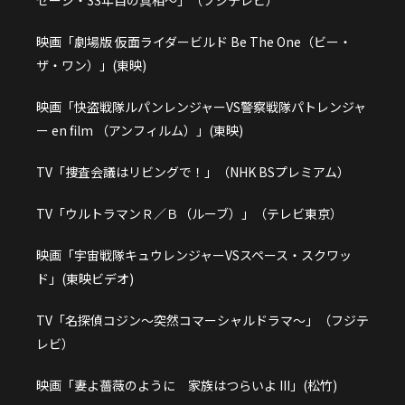
セージ・33年目の真相～」（フジテレビ）
映画「劇場版 仮面ライダービルド Be The One（ビー・
ザ・ワン）」(東映)
映画「快盗戦隊ルパンレンジャーVS警察戦隊パトレンジャ
ー en film （アンフィルム）」(東映)
TV「捜査会議はリビングで！」（NHK BSプレミアム）
TV「ウルトラマンＲ／Ｂ（ルーブ）」（テレビ東京）
映画「宇宙戦隊キュウレンジャーVSスペース・スクワッ
ド」(東映ビデオ)
TV「名探偵コジン～突然コマーシャルドラマ～」（フジテ
レビ）
映画「妻よ薔薇のように 家族はつらいよ III」(松竹)