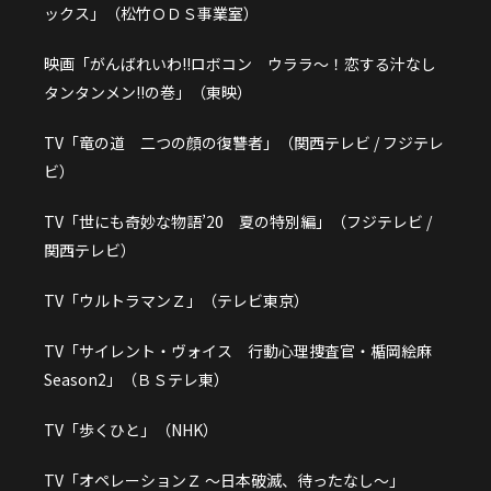
ックス」（松竹ＯＤＳ事業室）
映画「がんばれいわ!!ロボコン ウララ～！恋する汁なし
タンタンメン!!の巻」（東映）
TV「竜の道 二つの顔の復讐者」（関西テレビ / フジテレ
ビ）
TV「世にも奇妙な物語’20 夏の特別編」（フジテレビ /
関西テレビ）
TV「ウルトラマンＺ」（テレビ東京）
TV「サイレント・ヴォイス 行動心理捜査官・楯岡絵麻
Season2」（ＢＳテレ東）
TV「歩くひと」（NHK）
TV「オペレーションＺ ～日本破滅、待ったなし～」